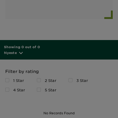
Showing 0 out of 0
Nyeste
Filter by rating
1 Star
2 Star
3 Star
4 Star
5 Star
No Records Found