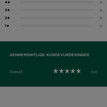
4
★
0
3
★
0
2
★
0
1
★
0
GENNEMSNITLIGE KUNDEVURDERINGER
Overall
0,0
0,0 out of 5 stars