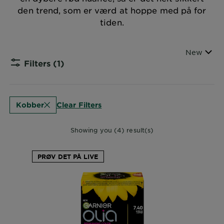
den trend, som er værd at hoppe med på for
tiden.
Sort By
New
Filters
(1)
CLOSE
Clear Filters
Kobber
Showing you (4) result(s)
PRØV DET PÅ LIVE