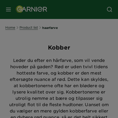
MENU
Home
Product list
haarfarve
Kobber
Leder du efter en hårfarve, som vil vende
hoveder på gaden? Rød er uden tvivl tidens
hotteste farve, og kobber er den mest
eftersøgte nuance af rød. Dette kan skyldes,
at kobbertonerne ofte har en blødere og
lysere kvalitet over sig. Kobbertonerne er
utrolig nemme at bære og tilpasser sig
utroligt flot til de fleste hudtoner. Uanset om
du vælger en mere gylden kobberfarve eller
en dybere rød nuance, så er det helt sikkert