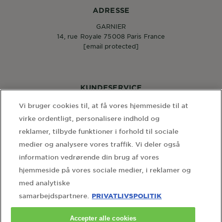
ADRESSE
GARNIER
14, rue Royale 75008 Paris France
[email protected]
KUNDESERVICE
Kontakt os
Vi bruger cookies til, at få vores hjemmeside til at
virke ordentligt, personalisere indhold og
reklamer, tilbyde funktioner i forhold til sociale
FØLG OS
medier og analysere vores traffik. Vi deler også
information vedrørende din brug af vores
hjemmeside på vores sociale medier, i reklamer og
med analytiske
PRIVATLIVSPOLITIK
samarbejdspartnere.
WEBSITE LINKS
Accepter alle cookies
home
sitemap
brugervilkår
privatlivspolitik