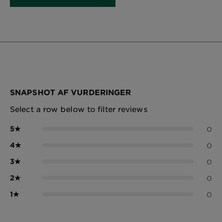
SNAPSHOT AF VURDERINGER
Select a row below to filter reviews
5
★
0
4
★
0
3
★
0
2
★
0
1
★
0