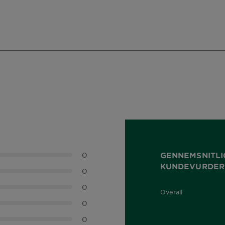
0
GENNEMSNITLI
KUNDEVURDER
0
0
Overall
0,0 out of 5 stars
0
0