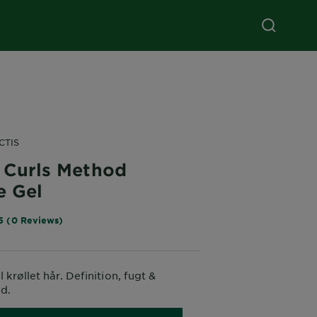
CTIS
s Curls Method
e Gel
5 (0 Reviews)
l krøllet hår. Definition, fugt &
ld.