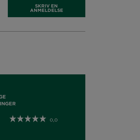
SKRIV EN
ANMELDELSE
GE
INGER
0,0