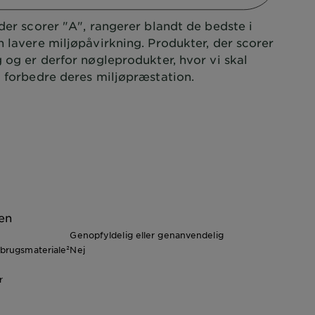
der scorer "A", rangerer blandt de bedste i
n lavere miljøpåvirkning. Produkter, der scorer
g og er derfor nøgleprodukter, hvor vi skal
t forbedre deres miljøpræstation.
en
Genopfyldelig eller genanvendelig
nbrugsmateriale²
Nej
r