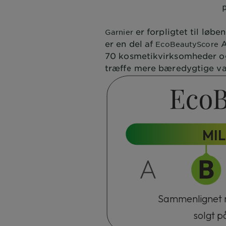
er forpligtet til løbe
Garnier
er en del af
A
EcoBeautyScore
70 kosmetikvirksomheder og
træffe mere bæredygtige va
MI
Sammenlignet 
solgt 