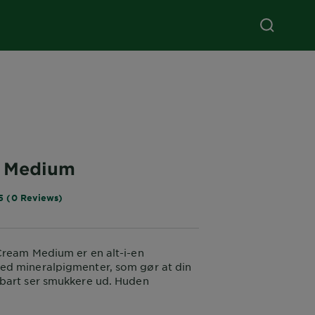
c Medium
5 (0 Reviews)
Cream Medium er en alt-i-en
d mineralpigmenter, som gør at din
bart ser smukkere ud. Huden
 fugtes, og hudtonen virker mere
år en flot glød.