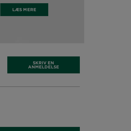
LÆS MERE
SKRIV EN
ANMELDELSE