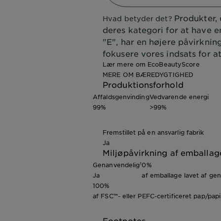
Produkter, 
Hvad betyder det?
deres kategori for at have e
"E", har en højere påvirknin
fokusere vores indsats for a
Lær mere om EcoBeautyScore
MERE OM BÆREDYGTIGHED
Produktionsforhold
Affaldsgenvinding
Vedvarende energi
99%
>99%
Fremstillet på en ansvarlig fabrik
Ja
Miljøpåvirkning af emballag
Genanvendelig¹
0%
Ja
af emballage lavet af ge
100%
af FSC™- eller PEFC-certificeret pap/papi
Footnotes