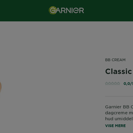
BB CREAM
Classi
0,0/
Garnier BB 
dagcreme me
hud umiddel
beskyttes og
VISE MERE
ensartet og f