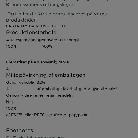
Kommissionens retningslinjer.
Du finder de første produktscores på vores
produktsider.
FAKTA OM BÆREDYGTIGHED
Produktionsforhold
Affaldsgenvinding
Vedvarende energi
100%
>99%
Fremstillet på en ansvarlig fabrik
Ja
Miljøpåvirkning af emballagen
Genanvendelig¹
32%
Ja
af emballage lavet af genbrugsmateriale²
Genopfyldelig eller genanvendelig
Nej
100%
af FSC™- eller PEFC-certificeret pap/papir
Footnotes
(1) Ekskl. lukkemekanisme