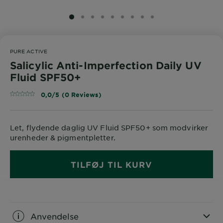
SLIDE 1
SLIDE 2
SLIDE 3
SLIDE 4
SLIDE 5
SLIDE 6
SLIDE 7
SLIDE 8
SLIDE 9
PURE ACTIVE
Salicylic Anti-Imperfection Daily UV
Fluid SPF50+
0,0/5 (0 Reviews)
Let, flydende daglig UV Fluid SPF50+ som modvirker
urenheder & pigmentpletter.
TILFØJ TIL KURV
Anvendelse