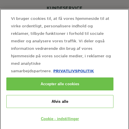
KUNDESERVICE
Kontakt os
Vi bruger cookies til, at få vores hjemmeside til at
virke ordentligt, personalisere indhold og
reklamer, tilbyde funktioner i forhold til sociale
FØLG OS
medier og analysere vores traffik. Vi deler også
information vedrørende din brug af vores
hjemmeside på vores sociale medier, i reklamer og
med analytiske
PRIVATLIVSPOLITIK
samarbejdspartnere.
WEBSITE LINKS
Accepter alle cookies
home
sitemap
brugervilkår
privatlivspolitik
cookie-inställningar
kontakt vores databeskyttelsesrådgiver
Afvis alle
Country
Country
Cookie - indstillinger