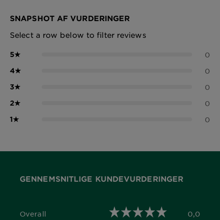
SNAPSHOT AF VURDERINGER
Select a row below to filter reviews
5
★
0
4
★
0
3
★
0
2
★
0
1
★
0
GENNEMSNITLIGE KUNDEVURDERINGER
Overall
0,0
0,0 out of 5 stars