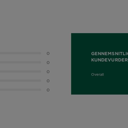
0
GENNEMSNITLI
KUNDEVURDER
0
0
Overall
0,0 out of 5 stars
0
0