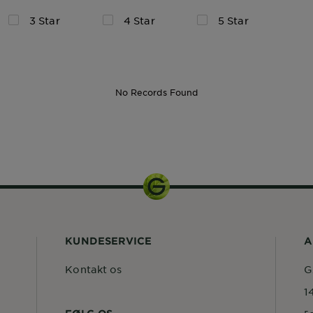
3 Star
4 Star
5 Star
No Records Found
KUNDESERVICE
A
Kontakt os
G
1