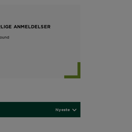
RLIGE ANMELDELSER
Found
Nyeste