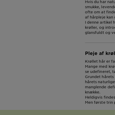
Hvis du har natu
smukke, levende
ofte om at find
af hårpleje kan 
I denne artikel 
krøller, og intr
glansfuldt og ve
Pleje af krø
Krøllet hår er 
Mange med krøll
se udefineret, t
Grundet hårets s
hårets naturlige
manglende defin
knække.
Heldigvis finde
Men første trin p