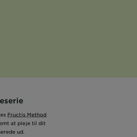
eserie
res
Fructis Method
mt at pleje til dit
inerede ud.