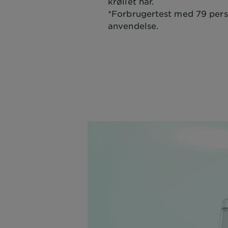
krøllet hår.
*Forbrugertest med 79 perso
anvendelse.