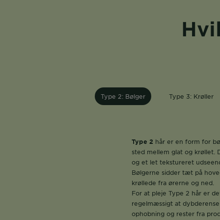
Hvi
Type 2: Bølger
Type 3: Krøller
Type 2
hår er en form for bøl
sted mellem glat og krøllet.
og et let tekstureret udseen
Bølgerne sidder tæt på hove
krøllede fra ørerne og ned.
For at pleje Type 2 hår er det
regelmæssigt at dybderense h
ophobning og rester fra prod