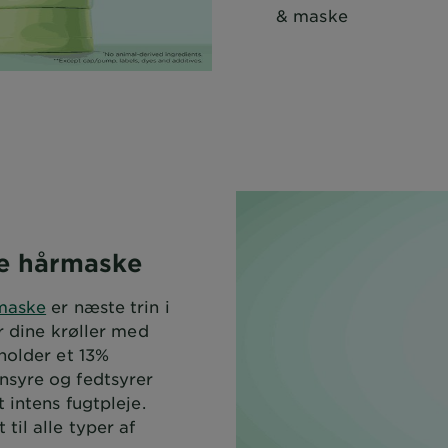
& maske
e hårmaske
rmaske
er næste trin i
r dine krøller med
holder et 13%
syre og fedtsyrer
 intens fugtpleje.
til alle typer af