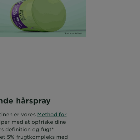
nde hårspray
utinen er vores
Method for
ælper med at opfriske dine
s definition og fugt*
 et 5% frugtkompleks med