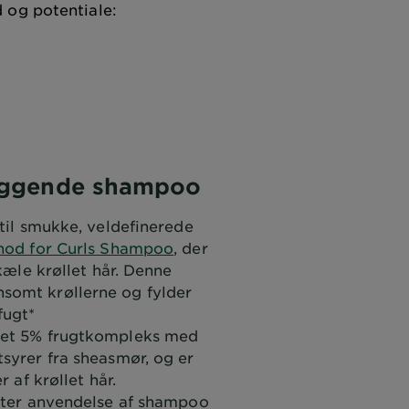
d og potentiale:
yggende shampoo
 til smukke, veldefinerede
hod for Curls Shampoo
, der
rkæle krøllet hår. Denne
somt krøllerne og fylder
fugt*
 et 5% frugtkompleks med
syrer fra sheasmør, og er
r af krøllet hår.
efter anvendelse af shampoo