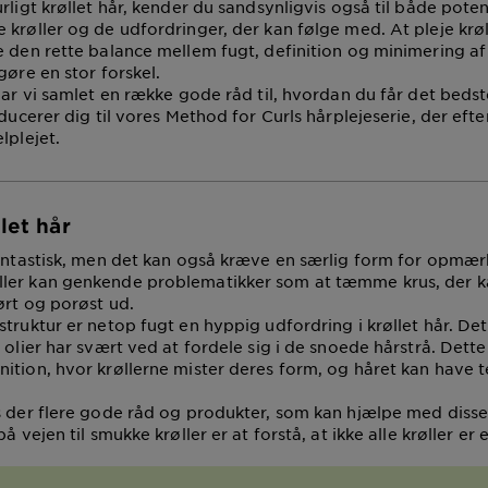
rligt krøllet hår, kender du sandsynligvis også til både poten
 krøller og de udfordringer, der kan følge med. At pleje krøl
e den rette balance mellem fugt, definition og minimering af
gøre en stor forskel.
har vi samlet en række gode råd til, hvordan du får det bedst
oducerer dig til vores Method for Curls hårplejeserie, der efte
lplejet.
llet hår
fantastisk, men det kan også kræve en særlig form for opm
er kan genkende problematikker som at tæmme krus, der kan
ørt og porøst ud.
truktur er netop fugt en hyppig udfordring i krøllet hår. Det
 olier har svært ved at fordele sig i de snoede hårstrå. Dette 
ition, hvor krøllerne mister deres form, og håret kan have te
s der flere gode råd og produkter, som kan hjælpe med disse
å vejen til smukke krøller er at forstå, at ikke alle krøller er 