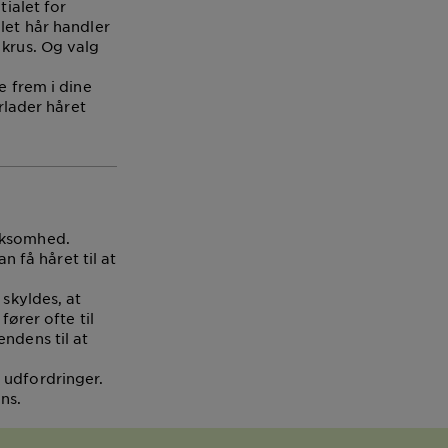
tialet for
let hår handler
 krus. Og valg
e frem i dine
rlader håret
ærksomhed.
 få håret til at
 skyldes, at
fører ofte til
ndens til at
 udfordringer.
ens.