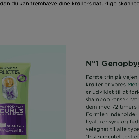
ordan du kan fremhæve dine krøllers naturlige skønhe
N°1 Genopb
Første trin på vejen
krøller er vores
Met
er udviklet til at fo
shampoo renser næn
dem med 72 timers 
Formlen indeholder
hyaluronsyre og fedt
velegnet til alle type
*Instrumentel test 