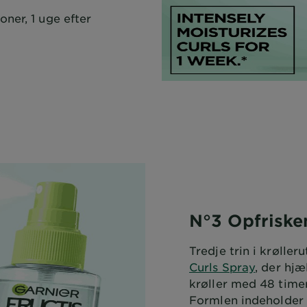
ner, 1 uge efter
N°3 Opfriske
Tredje trin i krøller
Curls Spray
, der hj
krøller med 48 timer
Formlen indeholder