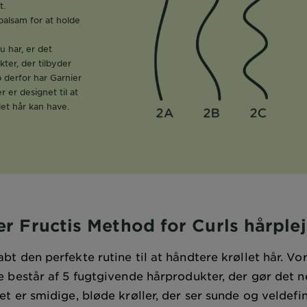
t.
balsam for at holde
u har, er det
ter, der tilbyder
 derfor har Garnier
r er designet til at
et hår kan have.
er Fructis Method for Curls hårplej
abt den perfekte rutine til at håndtere krøllet hår. Vo
 består af 5 fugtgivende hårprodukter, der gør det ne
tet er smidige, bløde krøller, der ser sunde og veldef