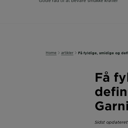
Gode råd til at bevare smukke krøller
Home
artikler
Få fyldige, smidige og def
Få fy
defin
Garn
Sidst opdateret