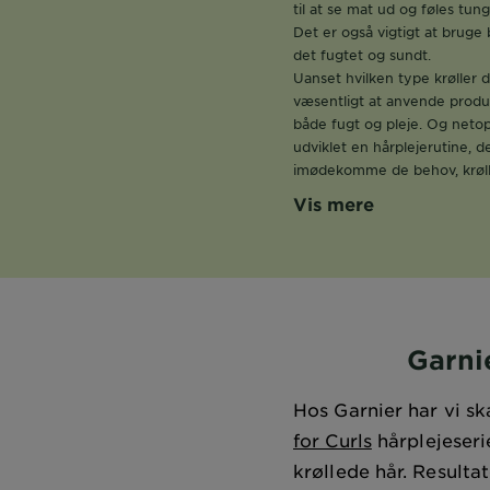
til at se mat ud og føles tung
Det er også vigtigt at bruge 
det fugtet og sundt.
Uanset hvilken type krøller d
væsentligt at anvende produk
både fugt og pleje. Og netop
udviklet en hårplejerutine, de
imødekomme de behov, krøll
Vis mere​
Garni
Hos Garnier har vi sk
for Curls
hårplejeserie
krøllede hår. Resulta