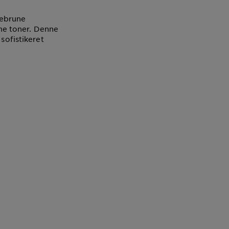
debrune
rme toner. Denne
sofistikeret