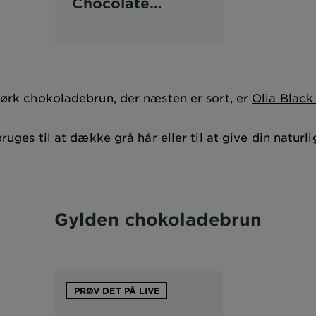
Chocolate
hårfarve
rk chokoladebrun, der næsten er sort, er
Olia Black
uges til at dække grå hår eller til at give din naturl
Gylden chokoladebrun
PRØV DET PÅ LIVE