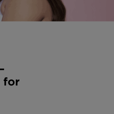
–
 for