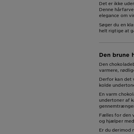
Det er ikke ude
Denne hårfarve
elegance om vin
Søger du en kla
helt rigtige at g
Den brune 
Den chokoladebr
varmere, rødlig
Derfor kan det 
kolde undertone
En varm chokola
undertoner af ka
gennemtrængen
Fælles for den v
og hjælper med
Er du derimod m