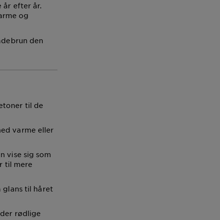
e
år efter år.
varme og
ladebrun den
toner til de
med varme eller
n vise sig som
r til mere
glans til håret
lder rødlige