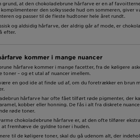
n grund, at den chokoladebrune hårfarve er en af
favoittern
 komplimenterer den solkyssede hud om sommeren, giver 
teren og passer til de fleste hudtoner hele året rundt.
ssisk og
aldsidig
hårfarve, der aldrig går af mode, er choko
å efter.
hårfarve kommer i mange nuancer
une hårfarve kommer i mange facetter, fra de køligere aske
e toner – og et utal af nuancer imellem.
være en god ide at finde ud af, om du foretrækker en brun 
r.
debrun hårfarve har ofte fået tilført røde pigmenter, der ka
ramel, kobber eller honning. De fås i alt fra diskrete nuance
de røde toner.
arme chokoladebrune hårfarve er, at den ofte tilfører ekstra 
 at fremhæve de gyldne toner i huden.
ere til de køligere toner, skal du gå udenom alt, der indeho