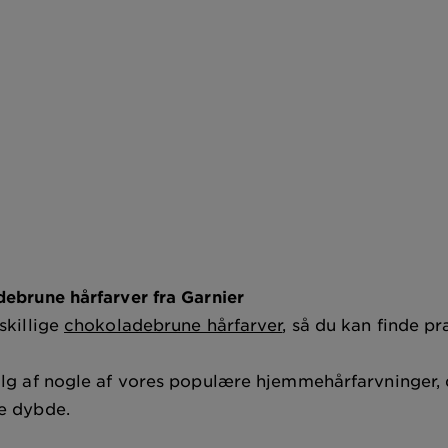
debrune hårfarver fra Garnier
skillige
chokoladebrune hårfarver
, så du kan finde p
alg af nogle af vores populære hjemmehårfarvninger, d
re dybde.