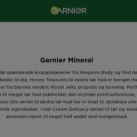
Garnier Mineral
e spændende kropsplejeserier fra Respons Body og find de
bedst til dig. Honey Treasures til ekstra tør hud er beriget m
er fra biernes verden: Royal Jelly, propolis og honning. Myth
n til meget tør hud indeholder den mytiske jomfruolivenolie, 
ous Oils-serien til ekstra tør hud har vi tilsat to dyrebare oli
nde egenskaber. I Oat Cream Delicacy-serien til tør og sensi
anvendes havre til noget helt andet end morgenmad.