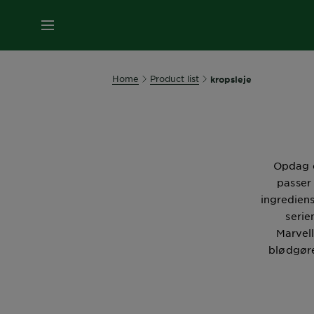
MENU
Home
Product list
kropsleje
Opdag d
passer 
ingrediens
serie
Marvell
blødgøre