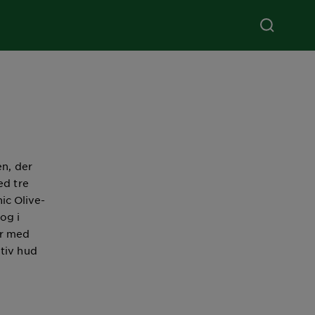
n, der
ed tre
ic Olive-
og i
er med
tiv hud