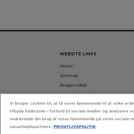
WEBSITE LINKS
Home
Sitemap
Brugervilkår
Privatlivspolitik
Vi bruger cookies til, at få vores hjemmeside til at virke ord
Cookie-inställningar
tilbyde funktioner i forhold til sociale medier og analysere v
Kontakt vores
databeskyttelsesrådgiver
vedrørende din brug af vores hjemmeside på vores sociale m
PRIVATLIVSPOLITIK
samarbejdspartnere.
Country
Country