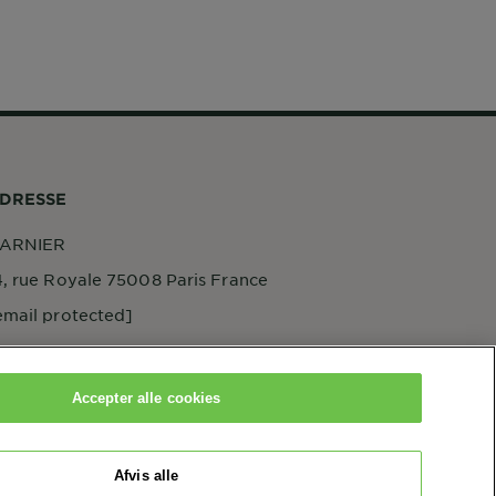
DRESSE
ARNIER
4, rue Royale 75008 Paris France
email protected]
Accepter alle cookies
Afvis alle