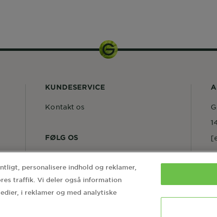
KUNDESERVICE
A
Kontakt os
G
1
FØLG OS
[
entligt, personalisere indhold og reklamer,
ores traffik. Vi deler også information
edier, i reklamer og med analytiske